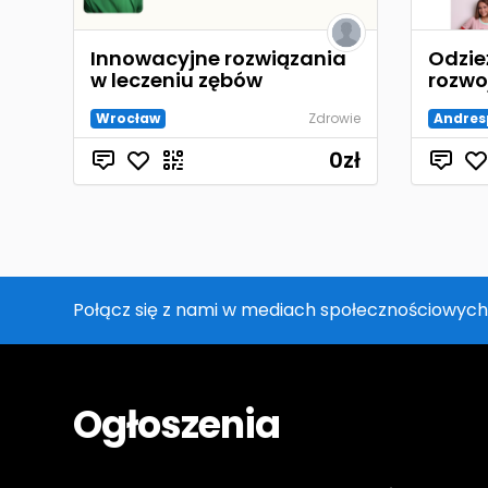
Innowacyjne rozwiązania
Odzie
w leczeniu zębów
rozwo
Wrocław
Zdrowie
Andres
0
zł
Połącz się z nami w mediach społecznościowych
Ogłoszenia