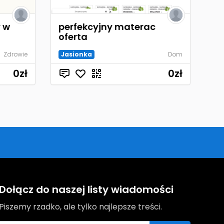
 w
perfekcyjny materac
oferta
Zdrowie
Jasionka
Dom
0
zł
0
zł
Dołącz do naszej listy wiadomości
Piszemy rzadko, ale tylko najlepsze treści.