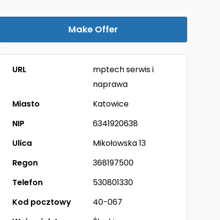
Make Offer
URL
mptech serwis i
naprawa
Miasto
Katowice
NIP
6341920638
Ulica
Mikołowska 13
Regon
368197500
Telefon
530801330
Kod pocztowy
40-067