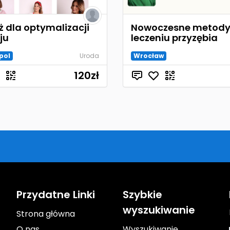
ż dla optymalizacji
Nowoczesne metody
ju
leczeniu przyzębia
pol
Uroda
Wrocław
120
zł
Przydatne Linki
Szybkie
wyszukiwanie
Strona główna
O nas
Wyszukiwanie