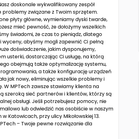
 Nasz doskonale wykwalifikowany zespół
ie problemy związane z Twoim sprzętem.
one płyty główne, wymieniamy dyski twarde,
możesz mieć pewność, że dołożymy wszelkich
eśmy świadomi, że czas to pieniądz, dlatego
y i wyceny, abyśmy mogli zapewnić Ci pełną
Duże doświadczenie, jakim dysponujemy,
m usterki, dostarczając Ci usługę, na którą
wego obejmują także optymalizację systemu,
oprogramowania, a także konfigurację urządzeń
ła jak nowy, eliminując wszelkie problemy i
ę. W MPTech zawsze stawiamy klienta na
 szeroką sieć partnerów i klientów, którzy są
lnej obsługi. Jeśli potrzebujesz pomocy, nie
, mailowo lub odwiedzić nas osobiście w naszym
Katowicach, przy ulicy Mikołowskiej 13.
. MPTech – Twoje pewne rozwiązanie dla