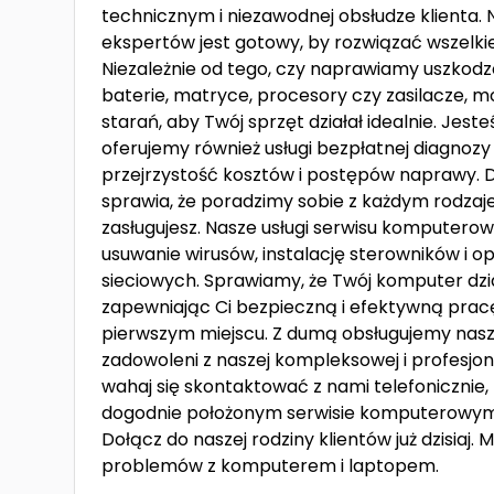
technicznym i niezawodnej obsłudze klienta.
ekspertów jest gotowy, by rozwiązać wszelk
Niezależnie od tego, czy naprawiamy uszkodz
baterie, matryce, procesory czy zasilacze, 
starań, aby Twój sprzęt działał idealnie. Jest
oferujemy również usługi bezpłatnej diagnoz
przejrzystość kosztów i postępów naprawy. 
sprawia, że poradzimy sobie z każdym rodzaje
zasługujesz. Nasze usługi serwisu komputero
usuwanie wirusów, instalację sterowników i 
sieciowych. Sprawiamy, że Twój komputer dzia
zapewniając Ci bezpieczną i efektywną prac
pierwszym miejscu. Z dumą obsługujemy naszą
zadowoleni z naszej kompleksowej i profesjona
wahaj się skontaktować z nami telefonicznie
dogodnie położonym serwisie komputerowym w 
Dołącz do naszej rodziny klientów już dzisiaj
problemów z komputerem i laptopem.