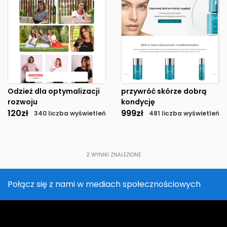
Odzież dla optymalizacji
przywróć skórze dobrą
rozwoju
kondycję
120
zł
999
zł
340 liczba wyświetleń
481 liczba wyświetleń
2
WYNIKI ZNALEZIONE
Połącz się z nami w mediach społecznościowych