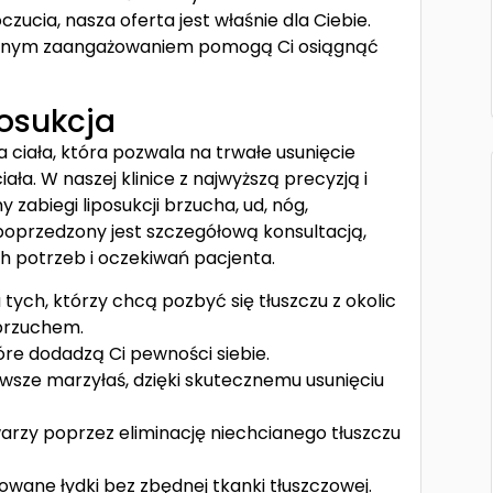
cia, nasza oferta jest właśnie dla Ciebie.
 pełnym zaangażowaniem pomogą Ci osiągnąć
posukcja
ciała, która pozwala na trwałe usunięcie
iała. W naszej klinice z najwyższą precyzją i
abiegi liposukcji brzucha, ud, nóg,
poprzedzony jest szczegółową konsultacją,
 potrzeb i oczekiwań pacjenta.
 tych, którzy chcą pozbyć się tłuszczu z okolic
 brzuchem.
tóre dodadzą Ci pewności siebie.
awsze marzyłaś, dzięki skutecznemu usunięciu
arzy poprzez eliminację niechcianego tłuszczu
wane łydki bez zbędnej tkanki tłuszczowej.