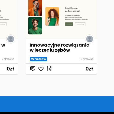
 w
Innowacyjne rozwiązania
w leczeniu zębów
Zdrowie
Wrocław
Zdrowie
0
zł
0
zł