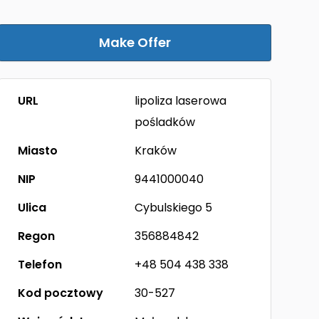
Make Offer
URL
lipoliza laserowa
pośladków
Miasto
Kraków
NIP
9441000040
Ulica
Cybulskiego 5
Regon
356884842
Telefon
+48 504 438 338
Kod pocztowy
30-527