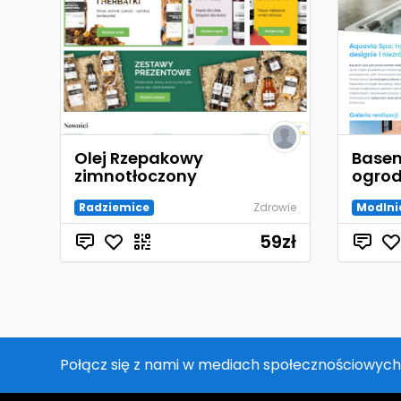
Olej Rzepakowy
Basen
zimnotłoczony
ogrod
Radziemice
Zdrowie
Modlni
59
zł
Połącz się z nami w mediach społecznościowych