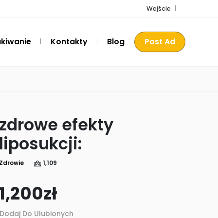
Wejście
kiwanie
Kontakty
Blog
Post Ad
zdrowe efekty
liposukcji:
Zdrowie
1,109
1,200
zł
Dodaj Do Ulubionych