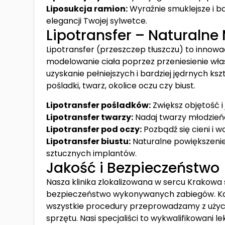
Liposukcja ramion:
Wyraźnie smuklejsze i 
elegancji Twojej sylwetce.
Lipotransfer – Naturalne
Lipotransfer (przeszczep tłuszczu) to innow
modelowanie ciała poprzez przeniesienie włas
uzyskanie pełniejszych i bardziej jędrnych ks
pośladki, twarz, okolice oczu czy biust.
Lipotransfer pośladków:
Zwiększ objętość i
Lipotransfer twarzy:
Nadaj twarzy młodzieńc
Lipotransfer pod oczy:
Pozbądź się cieni i 
Lipotransfer biustu:
Naturalne powiększenie
sztucznych implantów.
Jakość i Bezpieczeństwo
Nasza klinika zlokalizowana w sercu Krakowa 
bezpieczeństwo wykonywanych zabiegów. Każd
wszystkie procedury przeprowadzamy z użyci
sprzętu. Nasi specjaliści to wykwalifikowani 