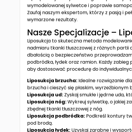
wymodelowanej sylwetce i poprawie samopoczu
Zaufaj naszym ekspertom, którzy z pasją i
wymarzone rezultaty.
Nasze Specjalizacje – Li
Liposukcja to skuteczna metoda modelowania 
nadmiaru tkanki tłuszczowej z różnych partii c
dbałością o bezpieczeństwo przeprowadzamy z
podbródka, łydek oraz ramion. Każdy zabieg 
aby dostosować procedurę do indywidualnych
Liposukcja brzucha:
Idealne rozwiązanie dla
brzucha i cieszyć się płaskim, wyrzeźbionym
Liposukcja ud:
Zyskaj smukłe i jędrne uda, k
Liposukcja nóg:
Wykreuj sylwetkę, o jakiej z
zbędnej tkanki tłuszczowej z nóg.
Liposukcja podbródka:
Podkreśl kontury tw
pod brodą.
Liposukcja łydek:
Uzyskaj zgrabne i wysporto