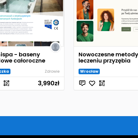
ispa - baseny
Nowoczesne metody
owe całoroczne
leczeniu przyzębia
czka
Zdrowie
Wrocław
3,990
zł