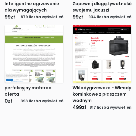
Inteligentne ogrzewanie
Zapewnij długą żywotność
dla wymagających
swojemu jacuzzi
99
zł
99
zł
879 liczba wyświetleń
934 liczba wyświetleń
perfekcyjny materac
Wkladygrzewcze - Wkłady
oferta
kominkowe z płaszczem
0
zł
wodnym
393 liczba wyświetleń
499
zł
817 liczba wyświetleń