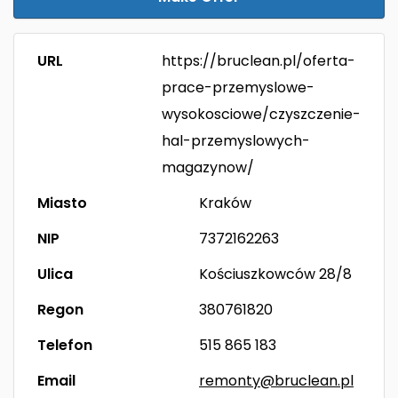
URL
https://bruclean.pl/oferta-
prace-przemyslowe-
wysokosciowe/czyszczenie-
hal-przemyslowych-
magazynow/
Miasto
Kraków
NIP
7372162263
Ulica
Kościuszkowców 28/8
Regon
380761820
Telefon
515 865 183
Email
remonty@bruclean.pl