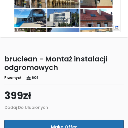
bruclean - Montaż instalacji
odgromowych
Przemysł
606
399
zł
Dodaj Do Ulubionych
Make Offer