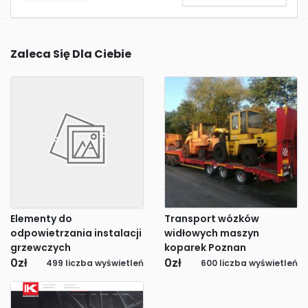
Zaleca Się Dla Ciebie
Elementy do
Transport wózków
odpowietrzania instalacji
widłowych maszyn
grzewczych
koparek Poznan
0
zł
0
zł
499 liczba wyświetleń
600 liczba wyświetleń