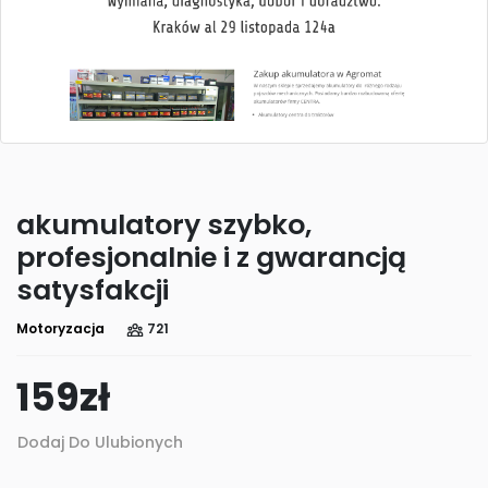
akumulatory szybko,
profesjonalnie i z gwarancją
satysfakcji
Motoryzacja
721
159
zł
Dodaj Do Ulubionych