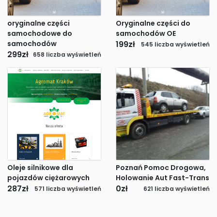
oryginalne części
Oryginalne części do
samochodowe do
samochodów OE
samochodów
199
zł
545 liczba wyświetleń
299
zł
658 liczba wyświetleń
Oleje silnikowe dla
Poznań Pomoc Drogowa,
pojazdów ciężarowych
Holowanie Aut Fast-Trans
287
zł
0
zł
571 liczba wyświetleń
621 liczba wyświetleń